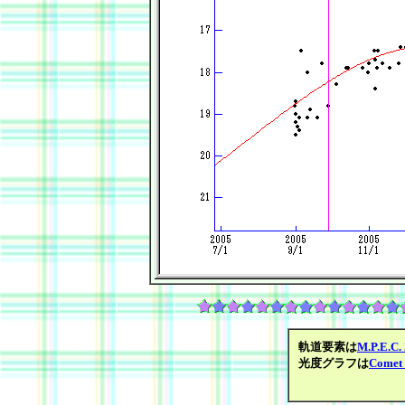
軌道要素は
M.P.E.C.
光度グラフは
Comet 