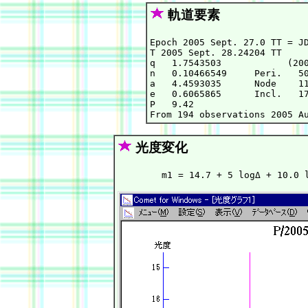
軌道要素
Epoch 2005 Sept. 27.0 TT = JD
T 2005 Sept. 28.24204 TT     
q   1.7543503            (200
n   0.10466549     Peri.   50
a   4.4593035      Node    11
e   0.6065865      Incl.   17
P   9.42

光度変化