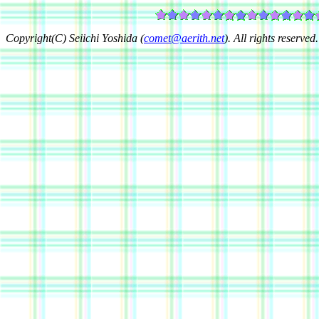
Copyright(C) Seiichi Yoshida (
comet@aerith.net
). All rights reserved.