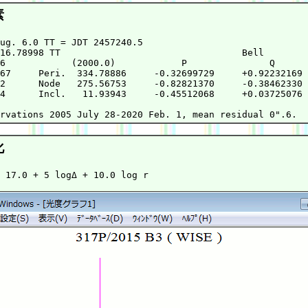
素
ug. 6.0 TT = JDT 2457240.5                              
16.78998 TT                                 Bell        
6            (2000.0)            P               Q      
67     Peri.  334.78886     -0.32699729     +0.92232169 
2      Node   275.56753     -0.82821370     -0.38462330 
4      Incl.   11.93943     -0.45512068     +0.03725076 
                                                        
化