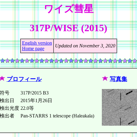
ワイズ彗星
317P/WISE (2015)
English version
Updated on November 3, 2020
Home page
プロフィール
写真集
符号
317P/2015 B3
検出日
2015年1月26日
検出光度
22.0等
検出者
Pan-STARRS 1 telescope (Haleakala)