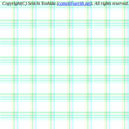
Copyright(C) Seiichi Yoshida (
comet@aerith.net
). All rights reserved.