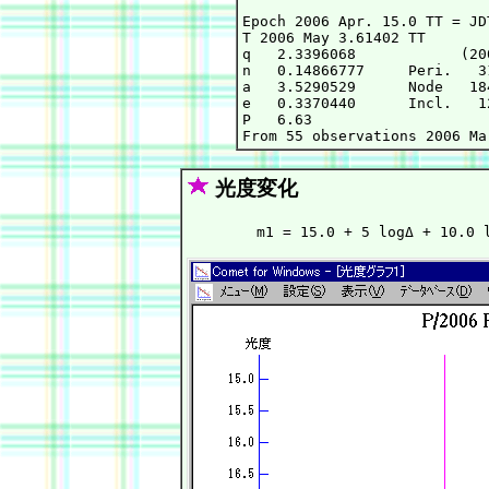
Epoch 2006 Apr. 15.0 TT = JD
T 2006 May 3.61402 TT       
q   2.3396068            (20
n   0.14866777     Peri.   3
a   3.5290529      Node   18
e   0.3370440      Incl.   1
P   6.63

光度変化