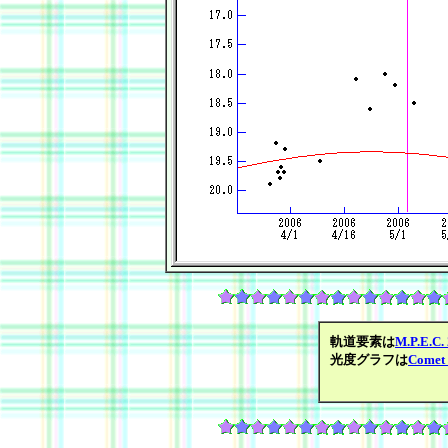
軌道要素は
M.P.E.C.
光度グラフは
Comet 