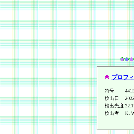
プロフ
符号
441
検出日
20
検出光度
22.
検出者
K. W