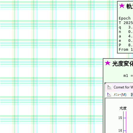
軌
Epoch 
T 2025
q   3.
n   0.
a   4.
e   0.
P   8.
光度変