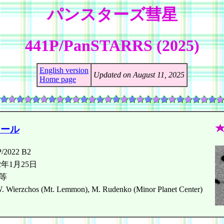
パンスターズ彗星
441P/PanSTARRS (2025)
English version
Updated on August 11, 2025
Home page
ィール
P/2022 B2
22年1月25日
1等
. Wierzchos (Mt. Lemmon), M. Rudenko (Minor Planet Center)