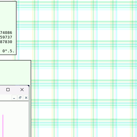
74086

59737

87830
