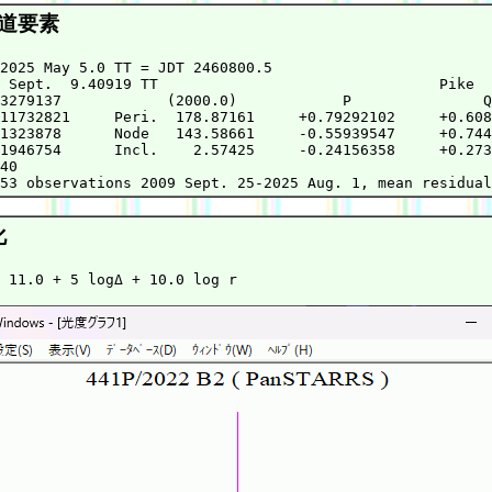
道要素
2025 May 5.0 TT = JDT 2460800.5

 Sept.  9.40919 TT                                Pike

3279137            (2000.0)            P               Q

11732821     Peri.  178.87161     +0.79292102     +0.608
1323878      Node   143.58661     -0.55939547     +0.744
1946754      Incl.    2.57425     -0.24156358     +0.273
40

化