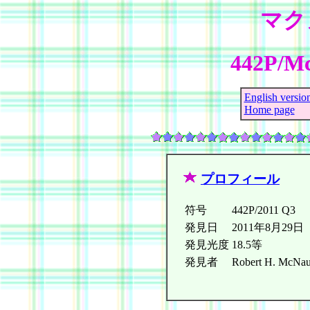
マク
442P/Mc
English versio
Home page
プロフィール
符号
442P/2011 Q3
発見日
2011年8月29日
発見光度
18.5等
発見者
Robert H. McNaug