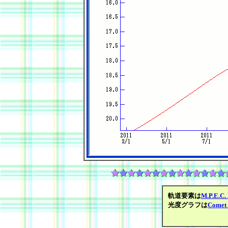
軌道要素は
M.P.E.C.
光度グラフは
Comet 