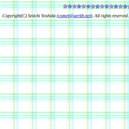
Copyright(C) Seiichi Yoshida (
comet@aerith.net
). All rights reserved.