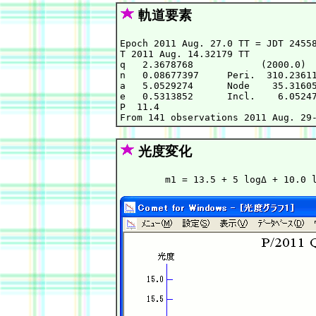
軌道要素
Epoch 2011 Aug. 27.0 TT = JDT 24558
T 2011 Aug. 14.32179 TT            
q   2.3678768            (2000.0)  
n   0.08677397     Peri.  310.23611
a   5.0529274      Node    35.31605
e   0.5313852      Incl.    6.05247
P  11.4                            
光度変化