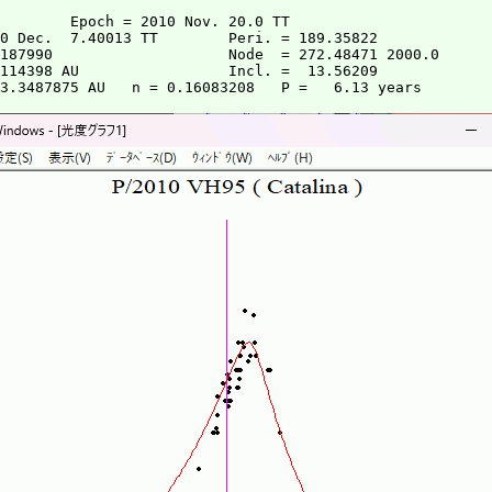
        Epoch = 2010 Nov. 20.0 TT

0 Dec.  7.40013 TT        Peri. = 189.35822

187990                    Node  = 272.48471 2000.0

114398 AU                 Incl. =  13.56209
