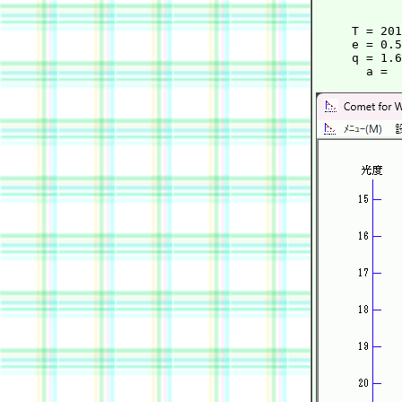
            
     T = 201
     e = 0.5
     q = 1.6