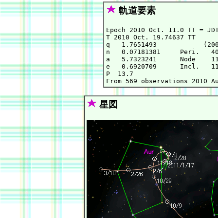
軌道要素
Epoch 2010 Oct. 11.0 TT = JDT
T 2010 Oct. 19.74637 TT      
q   1.7651493            (200
n   0.07181381     Peri.   40
a   5.7323241      Node    11
e   0.6920709      Incl.   11
P  13.7

星図