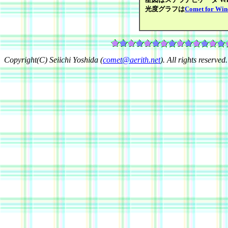
光度グラフは
Comet for Wi
Copyright(C) Seiichi Yoshida (
comet@aerith.net
). All rights reserved.