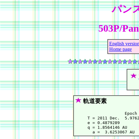
パン
503P/Pa
English versio
Home page
軌道要素
                    Epoch 
     T = 2011 Dec.  5.9762
     e = 0.4879289        
     q = 1.8564146 AU     