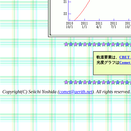
軌道要素は、
CBET 
光度グラフは
Comet 
Copyright(C) Seiichi Yoshida (
comet@aerith.net
). All rights reserved.