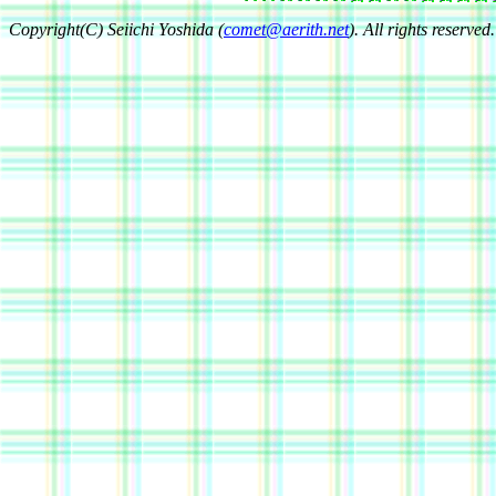
Copyright(C) Seiichi Yoshida (
comet@aerith.net
). All rights reserved.