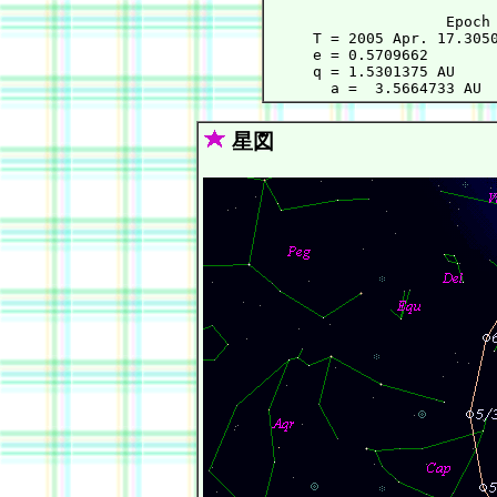
                    Epoch 
     T = 2005 Apr. 17.3050
     e = 0.5709662        
     q = 1.5301375 AU     
星図