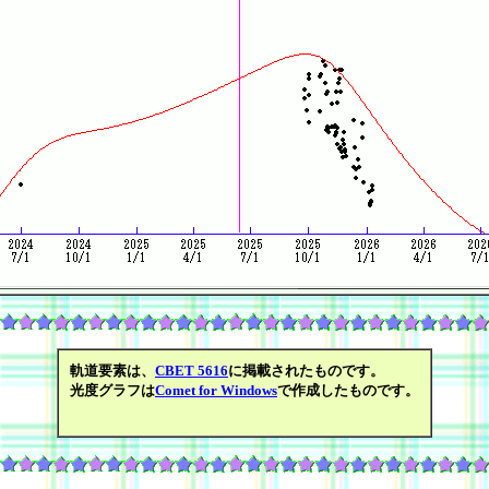
軌道要素は、
CBET 5616
に掲載されたものです。
光度グラフは
Comet for Windows
で作成したものです。