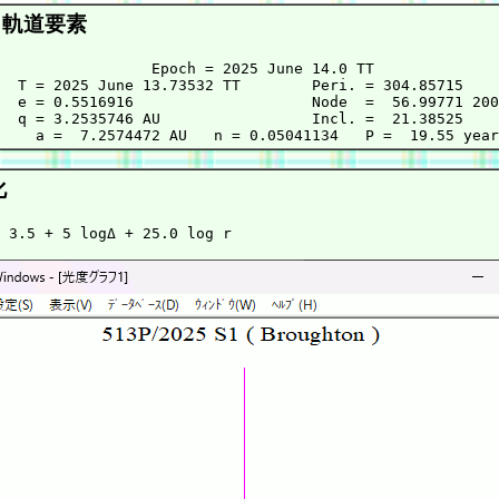
軌道要素
                 Epoch = 2025 June 14.0 TT

  T = 2025 June 13.73532 TT        Peri. = 304.85715

  e = 0.5516916                    Node  =  56.99771 200
  q = 3.2535746 AU                 Incl. =  21.38525

化