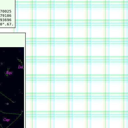
70025

79186

93696
