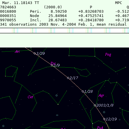
 Mar. 11.18143 TT                                 MPC

7824663            (2000.0)            P               Q

0016800      Peri.    8.59250     +0.83268703     -0.512
0000351      Node    25.84964     +0.47525741     +0.467
9970055      Incl.   28.67483     +0.28418780     +0.719