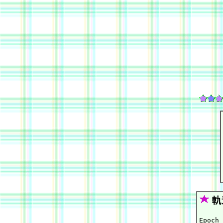
軌
Epoch 