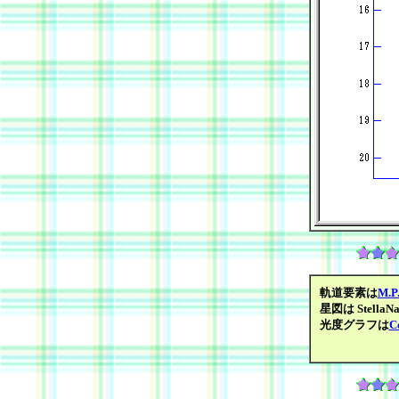
軌道要素は
M.P
星図は StellaNavi
光度グラフは
C