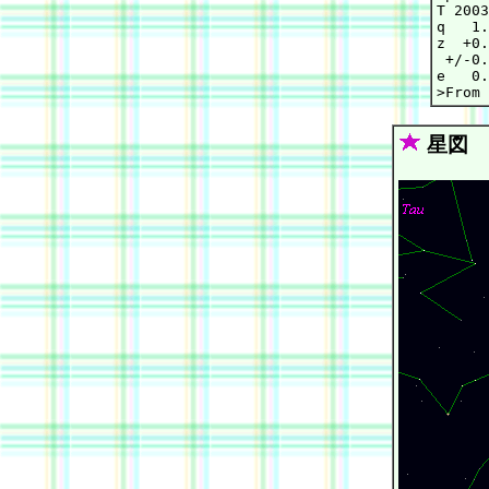
T 2003
q   1.
z  +0.
 +/-0.
e   0.
星図