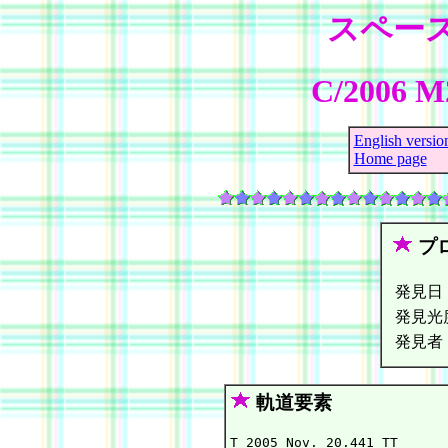
スペー
C/2006 M2
English versio
Home page
プ
発見日
発見光
発見者
軌道要素
T 2005 Nov. 20.441 TT      