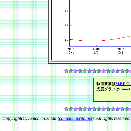
軌道要素は
M.P.E.C.
光度グラフは
Comet 
Copyright(C) Seiichi Yoshida (
comet@aerith.net
). All rights reserved.