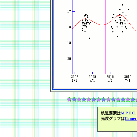
軌道要素は
M.P.E.C.
光度グラフは
Comet 