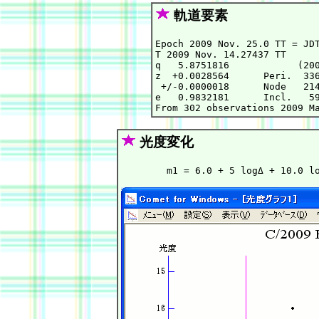
軌道要素
Epoch 2009 Nov. 25.0 TT = JDT
T 2009 Nov. 14.27437 TT      
q   5.8751816            (200
z  +0.0028564      Peri.  336
 +/-0.0000018      Node   214
e   0.9832181      Incl.   59
光度変化