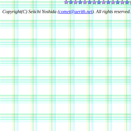
Copyright(C) Seiichi Yoshida (
comet@aerith.net
). All rights reserved.