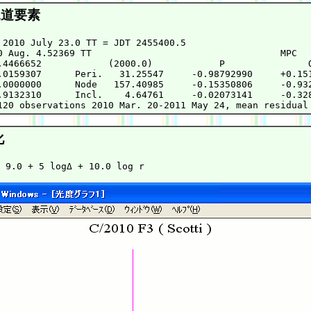
道要素
 2010 July 23.0 TT = JDT 2455400.5

0 Aug. 4.52369 TT                                  MPC

.4466652            (2000.0)            P               Q
.0159307      Peri.   31.25547     -0.98792990     +0.151
.0000000      Node   157.40985     -0.15350806     -0.932
.9132310      Incl.    4.64761     -0.02073141     -0.328
化