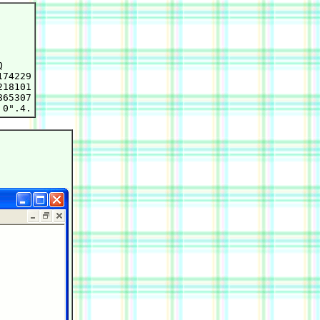


74229

18101

65307
