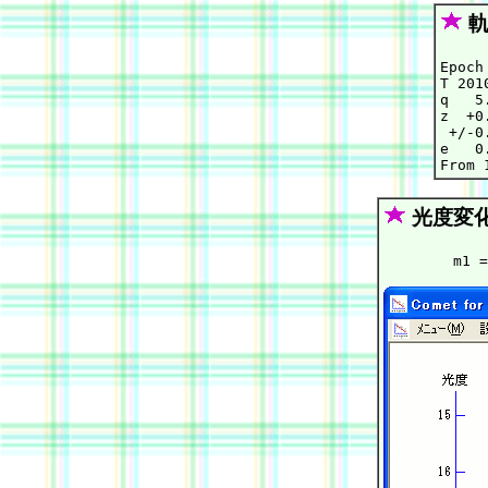
軌
Epoch
T 201
q   5
z  +0
 +/-0
e   0
光度変