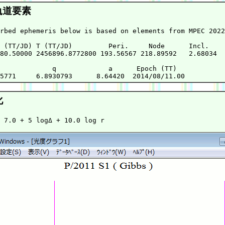
軌道要素
rbed ephemeris below is based on elements from MPEC 2022
 (TT/JD) T (TT/JD)         Peri.     Node      Incl.   

80.50000 2456896.8772800 193.56567 218.89592   2.68034 

             q             a      Epoch (TT)

化