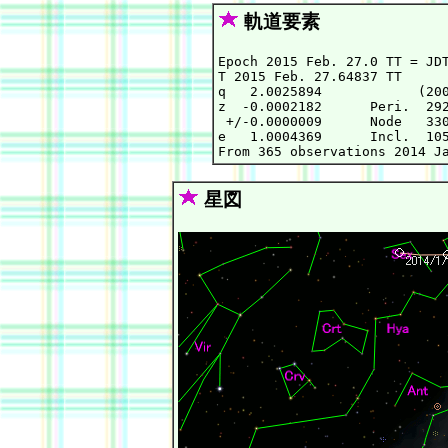
軌道要素
Epoch 2015 Feb. 27.0 TT = JDT
T 2015 Feb. 27.64837 TT      
q   2.0025894            (200
z  -0.0002182      Peri.  292
 +/-0.0000009      Node   330
e   1.0004369      Incl.  105
星図