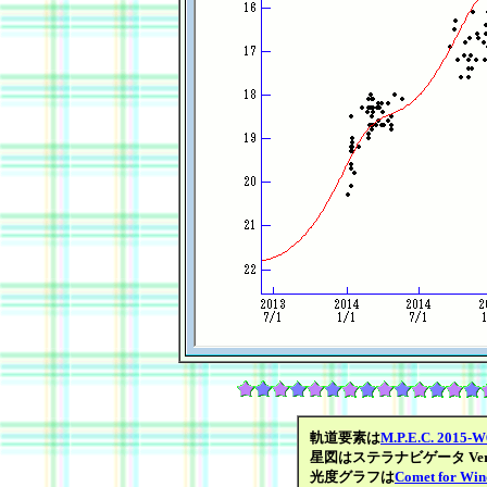
軌道要素は
M.P.E.C. 2015-W
星図はステラナビゲータ Ver.8
光度グラフは
Comet for Wi