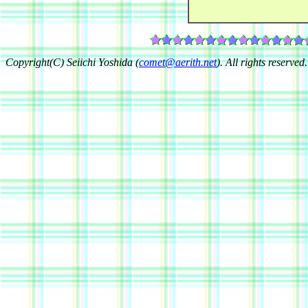
Copyright(C) Seiichi Yoshida (
comet@aerith.net
). All rights reserved.