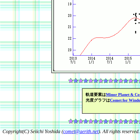
軌道要素は
Minor Planet & Co
光度グラフは
Comet for Wind
Copyright(C) Seiichi Yoshida (
comet@aerith.net
). All rights reserved.