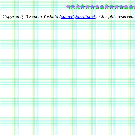
Copyright(C) Seiichi Yoshida (
comet@aerith.net
). All rights reserved.