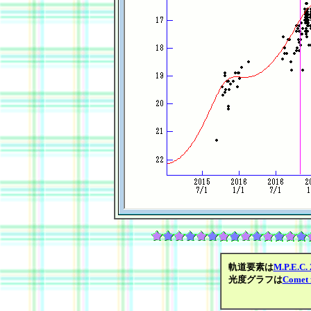
軌道要素は
M.P.E.C.
光度グラフは
Comet 