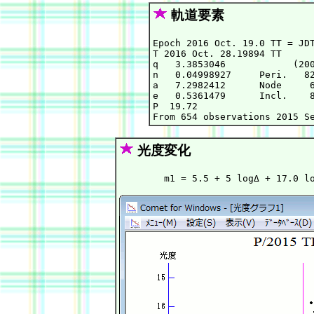
軌道要素
Epoch 2016 Oct. 19.0 TT = JDT
T 2016 Oct. 28.19894 TT      
q   3.3853046            (200
n   0.04998927     Peri.   82
a   7.2982412      Node     6
e   0.5361479      Incl.    8
P  19.72

光度変化