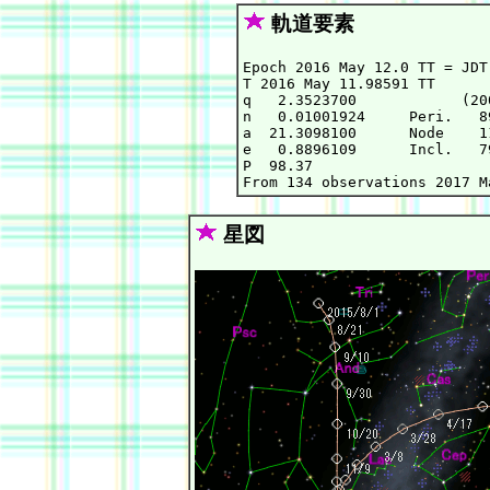
軌道要素
Epoch 2016 May 12.0 TT = JDT
T 2016 May 11.98591 TT      
q   2.3523700            (20
n   0.01001924     Peri.   8
a  21.3098100      Node    1
e   0.8896109      Incl.   7
P  98.37

星図