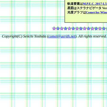
軌道要素は
M.P.E.C. 2017-L5
星図はステラナビゲータ Ver.1
光度グラフは
Comet for Win
Copyright(C) Seiichi Yoshida (
comet@aerith.net
). All rights reserved.