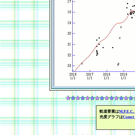
軌道要素は
M.P.E.C.
光度グラフは
Comet 