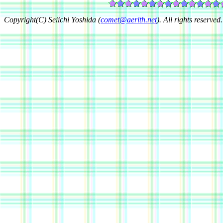
Copyright(C) Seiichi Yoshida (
comet@aerith.net
). All rights reserved.