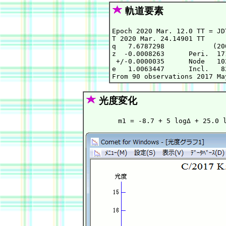
軌道要素
Epoch 2020 Mar. 12.0 TT = JD
T 2020 Mar. 24.14901 TT     
q   7.6787298            (20
z  -0.0008263      Peri.  17
 +/-0.0000035      Node   10
e   1.0063447      Incl.   8
光度変化