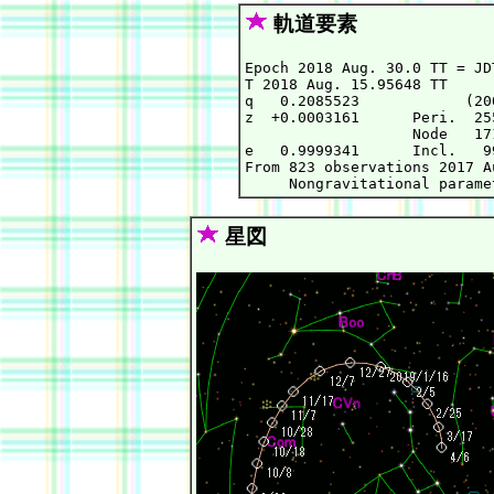
軌道要素
Epoch 2018 Aug. 30.0 TT = JD
T 2018 Aug. 15.95648 TT     
q   0.2085523            (20
z  +0.0003161      Peri.  25
                   Node   17
e   0.9999341      Incl.   9
From 823 observations 2017 A
星図