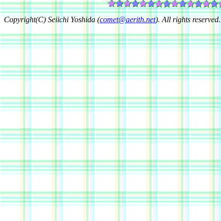
Copyright(C) Seiichi Yoshida (
comet@aerith.net
). All rights reserved.