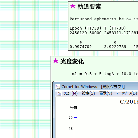
軌道要素
Perturbed ephemeris below is
Epoch (TT/JD) T (TT/JD)     
2458120.50000 2458111.171381
    e             q         
光度変化