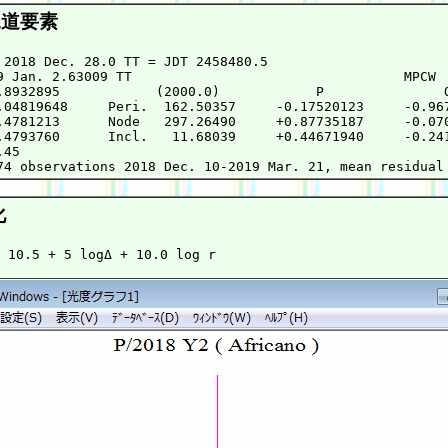
道要素
 2018 Dec. 28.0 TT = JDT 2458480.5

9 Jan. 2.63009 TT                                  MPCW

.8932895            (2000.0)            P               Q
.04819648     Peri.  162.50357     -0.17520123     -0.967
.4781213      Node   297.26490     +0.87735187     -0.070
.4793760      Incl.   11.68039     +0.44671940     -0.241
45

化