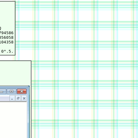


94586

56058

04358
