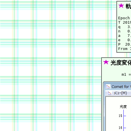
軌
Epoch
T 201
q   3
n   0
a   7
e   0
P  20.
光度変