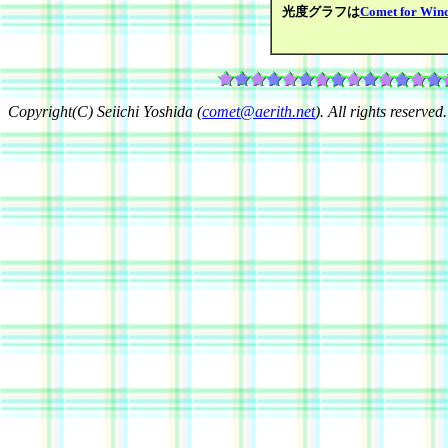
光度グラフは
Comet for Win
Copyright(C) Seiichi Yoshida (
comet@aerith.net
). All rights reserved.