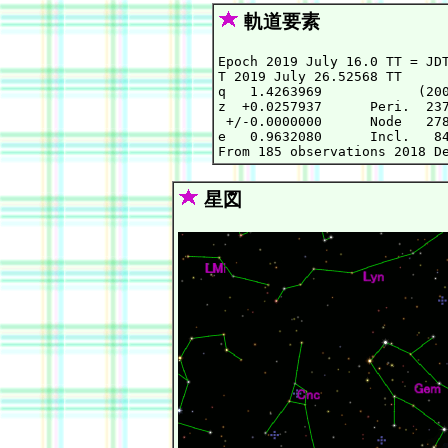
軌道要素
Epoch 2019 July 16.0 TT = JDT
T 2019 July 26.52568 TT      
q   1.4263969            (200
z  +0.0257937      Peri.  237
 +/-0.0000000      Node   278
e   0.9632080      Incl.   84
星図