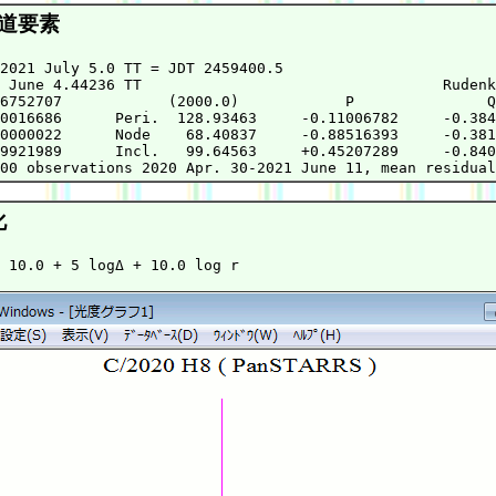
道要素
2021 July 5.0 TT = JDT 2459400.5

 June 4.44236 TT                                  Rudenk
6752707            (2000.0)            P               Q

0016686      Peri.  128.93463     -0.11006782     -0.384
0000022      Node    68.40837     -0.88516393     -0.381
9921989      Incl.   99.64563     +0.45207289     -0.840
化