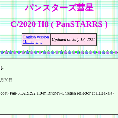
パンスターズ彗星
C/2020 H8 ( PanSTARRS )
English version
Updated on July 18, 2021
Home page
ル
4月30日
coat (Pan-STARRS2 1.8-m Ritchey-Chretien reflector at Haleakala)