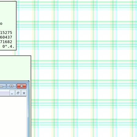
o

15275

60437

71682
