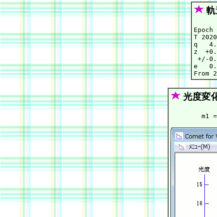
軌
Epoch 
T 2020
q   4.
z  +0.
 +/-0.
e   0.
光度変