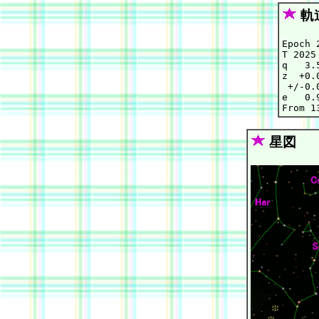
軌
Epoch 
T 2025
q   3.
z  +0.
 +/-0.
e   0.
星図