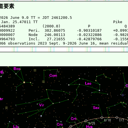
道要素
2026 June 9.0 TT = JDT 2461200.5

 Jan. 25.47011 TT                                 Pike

5484389            (2000.0)            P               Q

0009922      Peri.  302.86075     -0.90310187     +0.0991
0000007      Node   246.00113     -0.02322886     -0.9828
9964793      Incl.   27.21655     -0.42879766     -0.1556