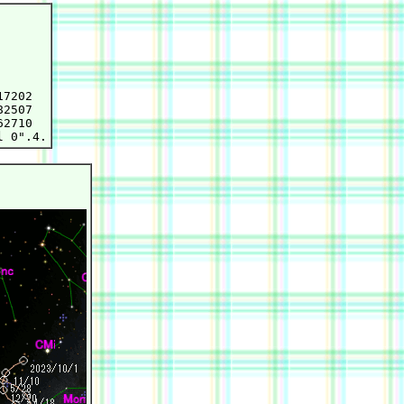
7202

2507

2710
