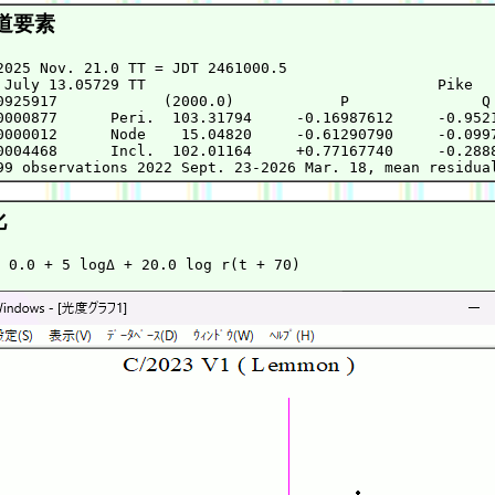
道要素
2025 Nov. 21.0 TT = JDT 2461000.5

 July 13.05729 TT                                 Pike

0925917            (2000.0)            P               Q

0000877      Peri.  103.31794     -0.16987612     -0.9521
0000012      Node    15.04820     -0.61290790     -0.0997
0004468      Incl.  102.01164     +0.77167740     -0.2888
化