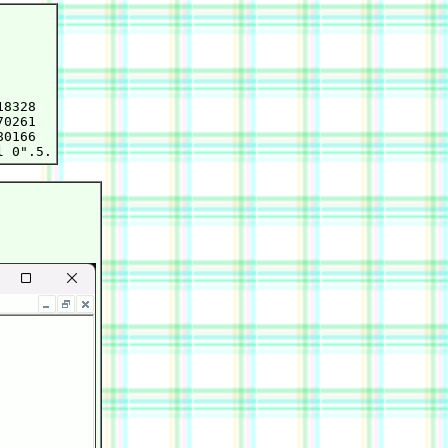
8328

0261

0166
