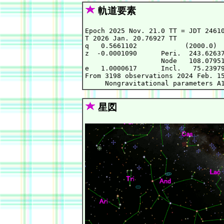
軌道要素
Epoch 2025 Nov. 21.0 TT = JDT 24610
T 2026 Jan. 20.76927 TT            
q   0.5661102            (2000.0)  
z  -0.0001090      Peri.  243.62637
                   Node   108.07951
e   1.0000617      Incl.   75.23979
From 3198 observations 2024 Feb. 15
星図