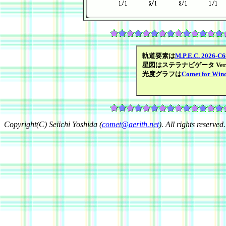
軌道要素は
M.P.E.C. 2026-C6
星図はステラナビゲータ Ver.1
光度グラフは
Comet for Win
Copyright(C) Seiichi Yoshida (
comet@aerith.net
). All rights reserved.