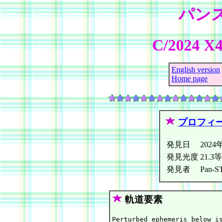
パン
C/2024 X
English version
Home page
プロフィ
発見日
2024
発見光度
21.3等
発見者
Pan-ST
軌道要素
Perturbed ephemeris below is