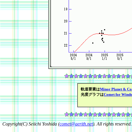
軌道要素は
Minor Planet & Co
光度グラフは
Comet for Wind
Copyright(C) Seiichi Yoshida (
comet@aerith.net
). All rights reserved.