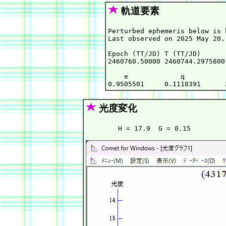
軌道要素
Perturbed ephemeris below is 
Last observed on 2025 May 20.

Epoch (TT/JD) T (TT/JD)      
2460760.50000 2460744.2975800
    e             q          
光度変化