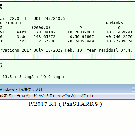
素
ar. 28.0 TT = JDT 2457840.5                             
8.21388 TT                                  Rudenko     
5            (2000.0)            P               Q      
91     Peri.  178.38102     +0.78839003     +0.61459991 
0      Node   143.65272     -0.56491607     +0.74042576 
1      Incl.    2.57336     -0.24353849     +0.27209674 
                                                        
化