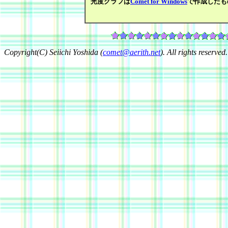
光度グラフは
Comet for Windows
で作成したも
Copyright(C) Seiichi Yoshida (
comet@aerith.net
). All rights reserved.