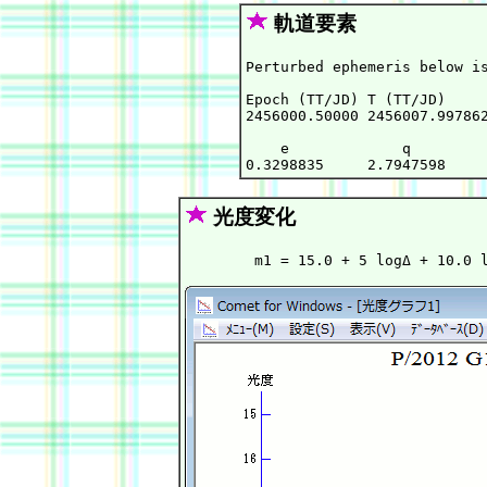
軌道要素
Perturbed ephemeris below is
Epoch (TT/JD) T (TT/JD)     
2456000.50000 2456007.997862
    e             q         
光度変化