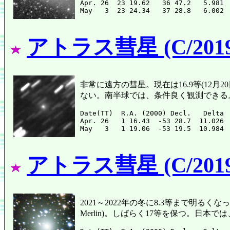
Apr. 26  23 19.62   36 47.2   5.981 
アトラス彗星 (C/2019
非常に遠方の彗星。現在は16.9等(12月2
ない。南半球では、条件良く観測できる
Date(TT)  R.A. (2000) Decl.   Delta 
Apr. 26   1 16.43  -53 28.7  11.026 
アトラス彗星 (C/2019
2021～2022年の冬に8.3等まで明るくなった(
Merlin)。しばらく17等を保つ。日