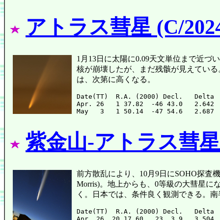
アトラス彗星 (C/2024
1月13日に太陽に0.09天文単位まで近
核が崩壊したが、まだ残骸が見えている
は、次第に高くなる。
Date(TT)  R.A. (2000) Decl.   Delta 
Apr. 26   1 37.82  -46 43.0   2.642 
紫金山-アトラス彗星 (C/
前方散乱により、10月9日にSOHO探査機のコロ
Morris)。地上からも、0等級の大彗星
く。日本では、条件良く観測できる。南
Date(TT)  R.A. (2000) Decl.   Delta 
Apr. 26  20 17.60   23  3.9   3.504 